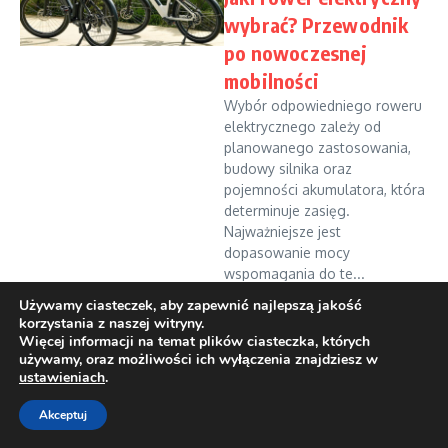
wybrać? Przewodnik
po nowoczesnej
mobilności
Wybór odpowiedniego roweru
elektrycznego zależy od
planowanego zastosowania,
budowy silnika oraz
pojemności akumulatora, która
determinuje zasięg.
Najważniejsze jest
dopasowanie mocy
wspomagania do te...
Tomek Zjawiński
11 marca, 2026
Używamy ciasteczek, aby zapewnić najlepszą jakość
korzystania z naszej witryny.
Read More
Więcej informacji na temat plików ciasteczka, których
używamy, oraz możliwości ich wyłączenia znajdziesz w
ustawieniach
.
Copyright © 2026 rowerowawaga.pl | Zasilane przez
Magazyn
informacyjny X
Akceptuj