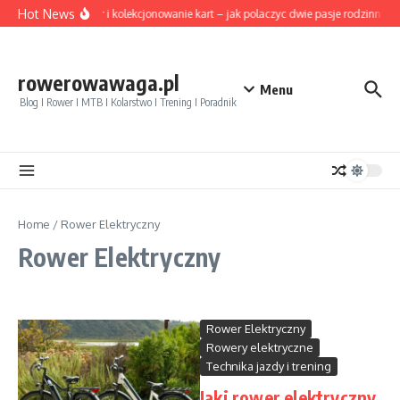
Przejdź do treści
Hot News
Rower i kolekcjonowanie kart – jak polaczyc dwie pasje rodzinne
rowerowawaga.pl
Menu
Blog I Rower I MTB I Kolarstwo I Trening I Poradnik
Home
/
Rower Elektryczny
Rower Elektryczny
Rower Elektryczny
Rowery elektryczne
Technika jazdy i trening
Jaki rower elektryczny