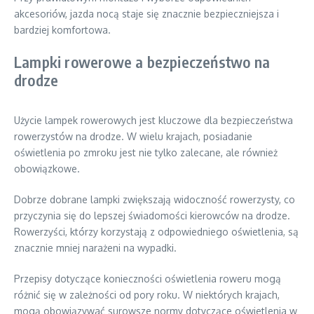
akcesoriów, jazda nocą staje się znacznie bezpieczniejsza i
bardziej komfortowa.
Lampki rowerowe a bezpieczeństwo na
drodze
Użycie lampek rowerowych jest kluczowe dla bezpieczeństwa
rowerzystów na drodze. W wielu krajach, posiadanie
oświetlenia po zmroku jest nie tylko zalecane, ale również
obowiązkowe.
Dobrze dobrane lampki zwiększają widoczność rowerzysty, co
przyczynia się do lepszej świadomości kierowców na drodze.
Rowerzyści, którzy korzystają z odpowiedniego oświetlenia, są
znacznie mniej narażeni na wypadki.
Przepisy dotyczące konieczności oświetlenia roweru mogą
różnić się w zależności od pory roku. W niektórych krajach,
mogą obowiązywać surowsze normy dotyczące oświetlenia w