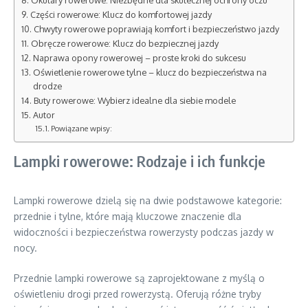
Okulary rowerowe: Niezbędne dla skutecznej ochrony oczu
Części rowerowe: Klucz do komfortowej jazdy
Chwyty rowerowe poprawiają komfort i bezpieczeństwo jazdy
Obręcze rowerowe: Klucz do bezpiecznej jazdy
Naprawa opony rowerowej – proste kroki do sukcesu
Oświetlenie rowerowe tylne – klucz do bezpieczeństwa na
drodze
Buty rowerowe: Wybierz idealne dla siebie modele
Autor
Powiązane wpisy:
Lampki rowerowe: Rodzaje i ich funkcje
Lampki rowerowe dzielą się na dwie podstawowe kategorie:
przednie i tylne, które mają kluczowe znaczenie dla
widoczności i bezpieczeństwa rowerzysty podczas jazdy w
nocy.
Przednie lampki rowerowe są zaprojektowane z myślą o
oświetleniu drogi przed rowerzystą. Oferują różne tryby