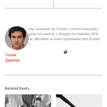
Hej, nazywam się Tomasz i jestem entuzjastą
jazdy na rowerze :) Śmigam na rowerku od 10
lat. Aktualnie w moim upodobaniu jest Gravler
:)
Tomek
Zjawiński
Related Posts