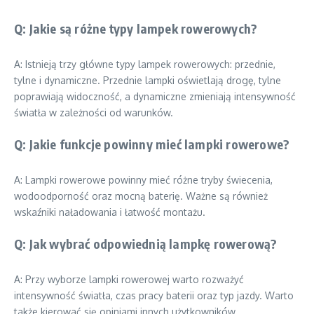
Q: Jakie są różne typy lampek rowerowych?
A: Istnieją trzy główne typy lampek rowerowych: przednie,
tylne i dynamiczne. Przednie lampki oświetlają drogę, tylne
poprawiają widoczność, a dynamiczne zmieniają intensywność
światła w zależności od warunków.
Q: Jakie funkcje powinny mieć lampki rowerowe?
A: Lampki rowerowe powinny mieć różne tryby świecenia,
wodoodporność oraz mocną baterię. Ważne są również
wskaźniki naładowania i łatwość montażu.
Q: Jak wybrać odpowiednią lampkę rowerową?
A: Przy wyborze lampki rowerowej warto rozważyć
intensywność światła, czas pracy baterii oraz typ jazdy. Warto
także kierować się opiniami innych użytkowników.