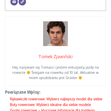
Tomek Zjawiński
Hej, nazywam się Tomasz i jestem entuzjastą jazdy na
rowerze
Śmigam na rowerku od 10 lat. Aktualnie w
moim upodobaniu jest Gravler
Powiązane Wpisy:
Rękawiczki rowerowe: Wybierz najlepszy model dla siebie
Buty rowerowe: Wybierz idealne dla siebie modele
Gogle rowerowe – kluczowe informacje dla każdego