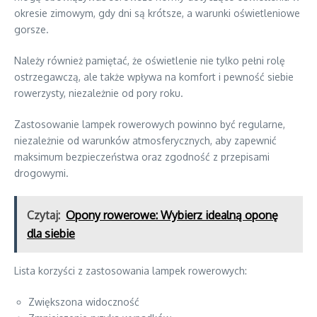
okresie zimowym, gdy dni są krótsze, a warunki oświetleniowe
gorsze.
Należy również pamiętać, że oświetlenie nie tylko pełni rolę
ostrzegawczą, ale także wpływa na komfort i pewność siebie
rowerzysty, niezależnie od pory roku.
Zastosowanie lampek rowerowych powinno być regularne,
niezależnie od warunków atmosferycznych, aby zapewnić
maksimum bezpieczeństwa oraz zgodność z przepisami
drogowymi.
Czytaj:
Opony rowerowe: Wybierz idealną oponę
dla siebie
Lista korzyści z zastosowania lampek rowerowych:
Zwiększona widoczność