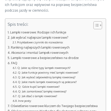
ich funkcjom oraz wpływowi na poprawę bezpieczeństwa
podczas jazdy w ciemności.
Spis treści:
Lampki rowerowe: Rodzaje i ich funkcje
Jak wybrać najlepsze lampki rowerowe?
Przykładowe czynniki do rozważenia:
Ranking najlepszych lampki rowerowych
Akcesoria i montaż lampek rowerowych
Lampki rowerowe a bezpieczeństwo na drodze
FAQ
Q: Jakie są różne typy lampek rowerowych?
Q: Jakie funkcje powinny mieć lampki rowerowe?
Q: Jak wybrać odpowiednią lampkę rowerową?
Q: Jakie marki lampek rowerowych są polecane?
Q: Gdzie kupić lampki rowerowe?
Q: Jak zamontować lampkę rowerową?
Q: Jak dbać o lampki rowerowe?
Inne posty:
Oświetlenie rowerowe kluczem do Twojego bezpieczeństwa