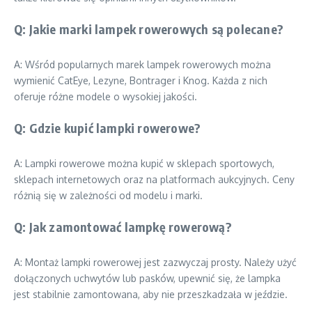
Q: Jakie marki lampek rowerowych są polecane?
A: Wśród popularnych marek lampek rowerowych można
wymienić CatEye, Lezyne, Bontrager i Knog. Każda z nich
oferuje różne modele o wysokiej jakości.
Q: Gdzie kupić lampki rowerowe?
A: Lampki rowerowe można kupić w sklepach sportowych,
sklepach internetowych oraz na platformach aukcyjnych. Ceny
różnią się w zależności od modelu i marki.
Q: Jak zamontować lampkę rowerową?
A: Montaż lampki rowerowej jest zazwyczaj prosty. Należy użyć
dołączonych uchwytów lub pasków, upewnić się, że lampka
jest stabilnie zamontowana, aby nie przeszkadzała w jeździe.