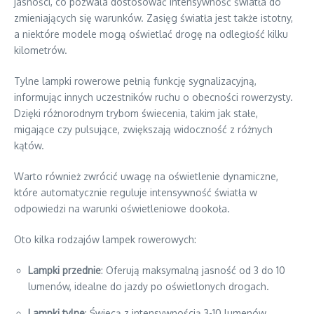
jasności, co pozwala dostosować intensywność światła do
zmieniających się warunków. Zasięg światła jest także istotny,
a niektóre modele mogą oświetlać drogę na odległość kilku
kilometrów.
Tylne lampki rowerowe pełnią funkcję sygnalizacyjną,
informując innych uczestników ruchu o obecności rowerzysty.
Dzięki różnorodnym trybom świecenia, takim jak stałe,
migające czy pulsujące, zwiększają widoczność z różnych
kątów.
Warto również zwrócić uwagę na oświetlenie dynamiczne,
które automatycznie reguluje intensywność światła w
odpowiedzi na warunki oświetleniowe dookoła.
Oto kilka rodzajów lampek rowerowych:
Lampki przednie
: Oferują maksymalną jasność od 3 do 10
lumenów, idealne do jazdy po oświetlonych drogach.
Lampki tylne
: Świecą z intensywnością 3-10 lumenów,