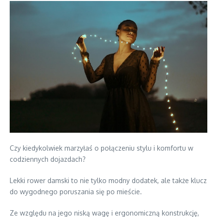
Czy kiedykolwiek marzyłaś o połączeniu stylu i komfortu w
codziennych dojazdach?
Lekki rower damski to nie tylko modny dodatek, ale także klucz
do wygodnego poruszania się po mieście.
Ze względu na jego niską wagę i ergonomiczną konstrukcję,