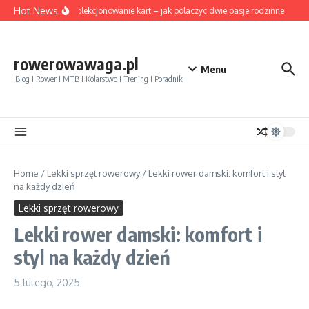
Przejdź do treści
Hot News
Rower i kolekcjonowanie kart – jak polaczyc dwie pasje rodzinne
Pozy
rowerowawaga.pl
Menu
Blog I Rower I MTB I Kolarstwo I Trening I Poradnik
Home
/
Lekki sprzęt rowerowy
/
Lekki rower damski: komfort i styl
na każdy dzień
Lekki sprzęt rowerowy
Lekki rower damski: komfort i
styl na każdy dzień
5 lutego, 2025