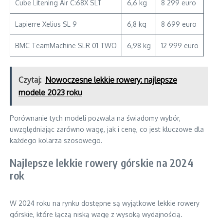
Cube Litening Air C:68X SLT
6,6 kg
8 299 euro
Lapierre Xelius SL 9
6,8 kg
8 699 euro
BMC TeamMachine SLR 01 TWO
6,98 kg
12 999 euro
Czytaj:
Nowoczesne lekkie rowery: najlepsze
modele 2023 roku
Porównanie tych modeli pozwala na świadomy wybór,
uwzględniając zarówno wagę, jak i cenę, co jest kluczowe dla
każdego kolarza szosowego.
Najlepsze lekkie rowery górskie na 2024
rok
W 2024 roku na rynku dostępne są wyjątkowe lekkie rowery
górskie, które łączą niską wagę z wysoką wydajnością.