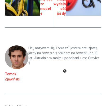
ze
wydajn
model
ość
e
jazdy
Hej, nazywam się Tomasz i jestem entuzjastą
jazdy na rowerze :) Śmigam na rowerku od 10
lat. Aktualnie w moim upodobaniu jest Gravler
:)
Tomek
Zjawiński