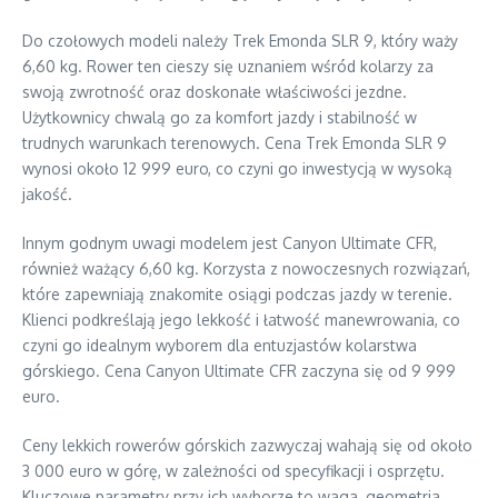
Do czołowych modeli należy Trek Emonda SLR 9, który waży
6,60 kg. Rower ten cieszy się uznaniem wśród kolarzy za
swoją zwrotność oraz doskonałe właściwości jezdne.
Użytkownicy chwalą go za komfort jazdy i stabilność w
trudnych warunkach terenowych. Cena Trek Emonda SLR 9
wynosi około 12 999 euro, co czyni go inwestycją w wysoką
jakość.
Innym godnym uwagi modelem jest Canyon Ultimate CFR,
również ważący 6,60 kg. Korzysta z nowoczesnych rozwiązań,
które zapewniają znakomite osiągi podczas jazdy w terenie.
Klienci podkreślają jego lekkość i łatwość manewrowania, co
czyni go idealnym wyborem dla entuzjastów kolarstwa
górskiego. Cena Canyon Ultimate CFR zaczyna się od 9 999
euro.
Ceny lekkich rowerów górskich zazwyczaj wahają się od około
3 000 euro w górę, w zależności od specyfikacji i osprzętu.
Kluczowe parametry przy ich wyborze to waga, geometria