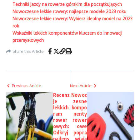
Techniki jazdy na rowerze górskim dla początkujących
Nowoczesne lekkie rowery: najlepsze modele 2023 roku
Nowoczesne lekkie rowery: Wybierz idealny model na 2023
rok
Wskaźniki lekkich komponentów kluczem do innowacji
przemysłowych
Share this Article
Previous Article
Next Article
Recenz
Nowoc
je
zesne
lekkich
kompo
ram
nenty
rower
rower
owych:
owe
Odkryj
popra
najleps
wiają