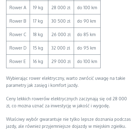
Rower A
19 kg
28 000 zł
do 100 km
Rower B
17 kg
30 500 zł
do 90 km
Rower C
18 kg
26 000 zł
do 85 km
Rower D
15 kg
32 000 zł
do 95 km
Rower E
16 kg
29 000 zł
do 100 km
Wybierając rower elektryczny, warto zwrócić uwagę na takie
parametry jak zasięg i komfort jazdy.
Ceny lekkich rowerów elektrycznych zaczynają się od 28 000
zł, co można uznać za inwestycję w jakość i wygodę.
Właściwy wybór gwarantuje nie tylko lepsze doznania podczas
jazdy, ale również przyjemniejsze dojazdy w miejskim zgiełku.