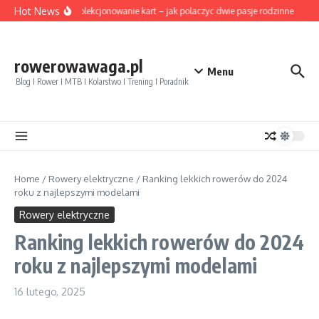
Przejdź do treści
Hot News
Rower i kolekcjonowanie kart – jak polaczyc dwie pasje rodzinne
Pozy
rowerowawaga.pl
Menu
Blog I Rower I MTB I Kolarstwo I Trening I Poradnik
Home
/
Rowery elektryczne
/
Ranking lekkich rowerów do 2024
roku z najlepszymi modelami
Rowery elektryczne
Ranking lekkich rowerów do 2024
roku z najlepszymi modelami
16 lutego, 2025