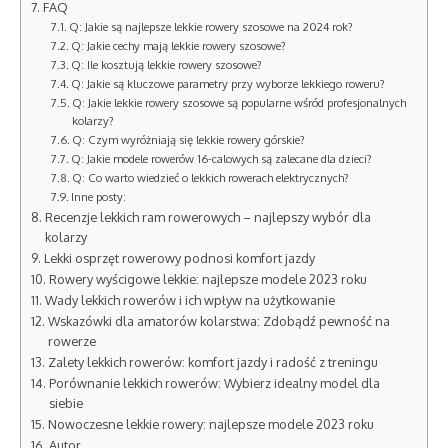
FAQ
Q: Jakie są najlepsze lekkie rowery szosowe na 2024 rok?
Q: Jakie cechy mają lekkie rowery szosowe?
Q: Ile kosztują lekkie rowery szosowe?
Q: Jakie są kluczowe parametry przy wyborze lekkiego roweru?
Q: Jakie lekkie rowery szosowe są popularne wśród profesjonalnych
kolarzy?
Q: Czym wyróżniają się lekkie rowery górskie?
Q: Jakie modele rowerów 16-calowych są zalecane dla dzieci?
Q: Co warto wiedzieć o lekkich rowerach elektrycznych?
Inne posty:
Recenzje lekkich ram rowerowych – najlepszy wybór dla
kolarzy
Lekki osprzęt rowerowy podnosi komfort jazdy
Rowery wyścigowe lekkie: najlepsze modele 2023 roku
Wady lekkich rowerów i ich wpływ na użytkowanie
Wskazówki dla amatorów kolarstwa: Zdobądź pewność na
rowerze
Zalety lekkich rowerów: komfort jazdy i radość z treningu
Porównanie lekkich rowerów: Wybierz idealny model dla
siebie
Nowoczesne lekkie rowery: najlepsze modele 2023 roku
Autor