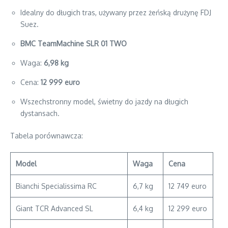
Idealny do długich tras, używany przez żeńską drużynę FDJ
Suez.
BMC TeamMachine SLR 01 TWO
Waga:
6,98 kg
Cena:
12 999 euro
Wszechstronny model, świetny do jazdy na długich
dystansach.
Tabela porównawcza:
Model
Waga
Cena
Bianchi Specialissima RC
6,7 kg
12 749 euro
Giant TCR Advanced SL
6,4 kg
12 299 euro