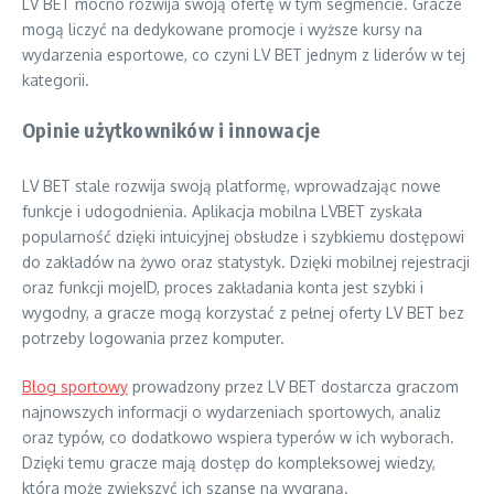
LV BET mocno rozwija swoją ofertę w tym segmencie. Gracze
mogą liczyć na dedykowane promocje i wyższe kursy na
wydarzenia esportowe, co czyni LV BET jednym z liderów w tej
kategorii​.
Opinie użytkowników i innowacje
LV BET stale rozwija swoją platformę, wprowadzając nowe
funkcje i udogodnienia. Aplikacja mobilna LVBET zyskała
popularność dzięki intuicyjnej obsłudze i szybkiemu dostępowi
do zakładów na żywo oraz statystyk. Dzięki mobilnej rejestracji
oraz funkcji mojeID, proces zakładania konta jest szybki i
wygodny, a gracze mogą korzystać z pełnej oferty LV BET bez
potrzeby logowania przez komputer.
Blog sportowy
prowadzony przez LV BET dostarcza graczom
najnowszych informacji o wydarzeniach sportowych, analiz
oraz typów, co dodatkowo wspiera typerów w ich wyborach.
Dzięki temu gracze mają dostęp do kompleksowej wiedzy,
która może zwiększyć ich szanse na wygraną.