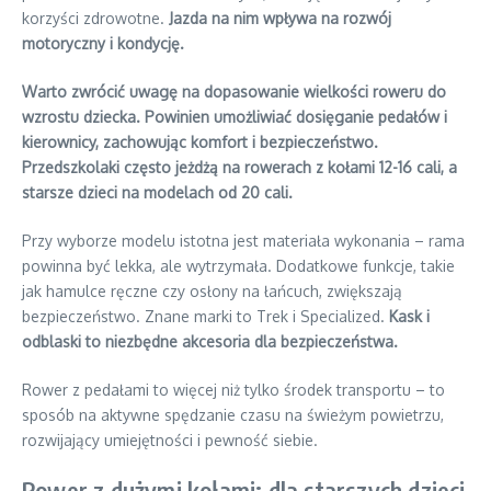
korzyści zdrowotne.
Jazda na nim wpływa na rozwój
motoryczny i kondycję.
Warto zwrócić uwagę na dopasowanie wielkości roweru do
wzrostu dziecka. Powinien umożliwiać dosięganie pedałów i
kierownicy, zachowując komfort i bezpieczeństwo.
Przedszkolaki często jeżdżą na rowerach z kołami 12-16 cali, a
starsze dzieci na modelach od 20 cali.
Przy wyborze modelu istotna jest materiała wykonania – rama
powinna być lekka, ale wytrzymała. Dodatkowe funkcje, takie
jak hamulce ręczne czy osłony na łańcuch, zwiększają
bezpieczeństwo. Znane marki to Trek i Specialized.
Kask i
odblaski to niezbędne akcesoria dla bezpieczeństwa.
Rower z pedałami to więcej niż tylko środek transportu – to
sposób na aktywne spędzanie czasu na świeżym powietrzu,
rozwijający umiejętności i pewność siebie.
Rower z dużymi kołami: dla starszych dzieci