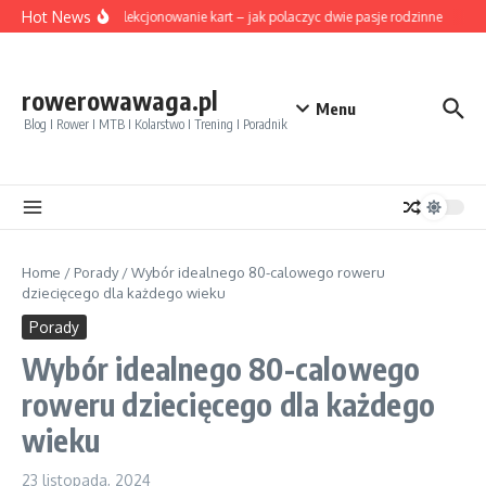
Przejdź do treści
Hot News
Rower i kolekcjonowanie kart – jak polaczyc dwie pasje rodzinne
Pozyc
rowerowawaga.pl
Menu
Blog I Rower I MTB I Kolarstwo I Trening I Poradnik
Home
/
Porady
/
Wybór idealnego 80-calowego roweru
dziecięcego dla każdego wieku
Porady
Wybór idealnego 80-calowego
roweru dziecięcego dla każdego
wieku
23 listopada, 2024