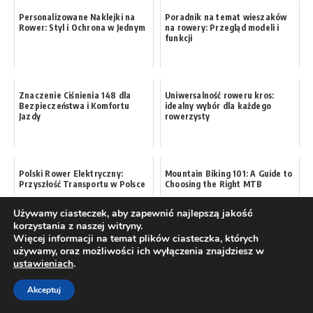
Personalizowane Naklejki na
Poradnik na temat wieszaków
Rower: Styl i Ochrona w Jednym
na rowery: Przegląd modeli i
funkcji
Znaczenie Ciśnienia 148 dla
Uniwersalność roweru kros:
Bezpieczeństwa i Komfortu
idealny wybór dla każdego
Jazdy
rowerzysty
Polski Rower Elektryczny:
Mountain Biking 101: A Guide to
Przyszłość Transportu w Polsce
Choosing the Right MTB
Używamy ciasteczek, aby zapewnić najlepszą jakość
korzystania z naszej witryny.
Więcej informacji na temat plików ciasteczka, których
używamy, oraz możliwości ich wyłączenia znajdziesz w
Rowery 26 cali: Idealne dla
Jak wybrać najlepszy fotelik
ustawieniach
dziewczynek i młodzieży
.
rowerowy dla dziecka o wadze
124 kg
Akceptuj