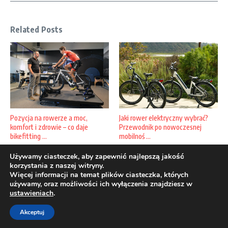
Related Posts
Pozycja na rowerze a moc,
Jaki rower elektryczny wybrać?
komfort i zdrowie – co daje
Przewodnik po nowoczesnej
bikefitting ...
mobilnoś ...
20 kwietnia, 2026
11 marca, 2026
Używamy ciasteczek, aby zapewnić najlepszą jakość
korzystania z naszej witryny.
Więcej informacji na temat plików ciasteczka, których
używamy, oraz możliwości ich wyłączenia znajdziesz w
ustawieniach
.
Copyright © 2026 rowerowawaga.pl | Zasilane przez
Magazyn
Akceptuj
informacyjny X