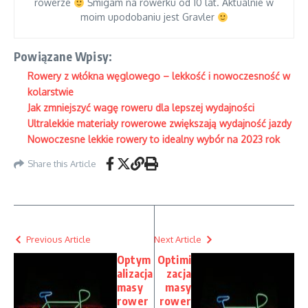
rowerze
Śmigam na rowerku od 10 lat. Aktualnie w
moim upodobaniu jest Gravler
Powiązane Wpisy:
Rowery z włókna węglowego – lekkość i nowoczesność w
kolarstwie
Jak zmniejszyć wagę roweru dla lepszej wydajności
Ultralekkie materiały rowerowe zwiększają wydajność jazdy
Nowoczesne lekkie rowery to idealny wybór na 2023 rok
Share this Article
Previous Article
Next Article
Optym
Optimi
alizacja
zacja
masy
masy
rower
rower