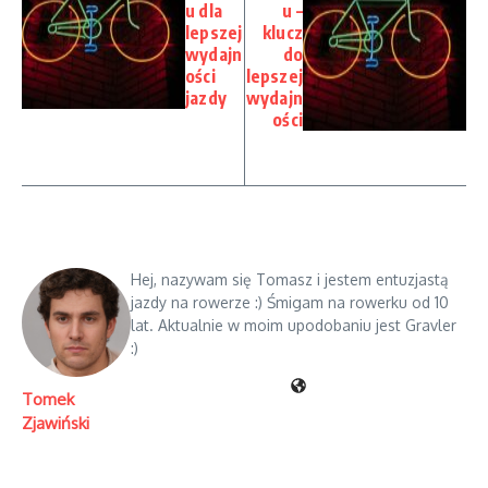
u dla
u –
lepszej
klucz
wydajn
do
ości
lepszej
jazdy
wydajn
ości
Hej, nazywam się Tomasz i jestem entuzjastą
jazdy na rowerze :) Śmigam na rowerku od 10
lat. Aktualnie w moim upodobaniu jest Gravler
:)
Tomek
Zjawiński