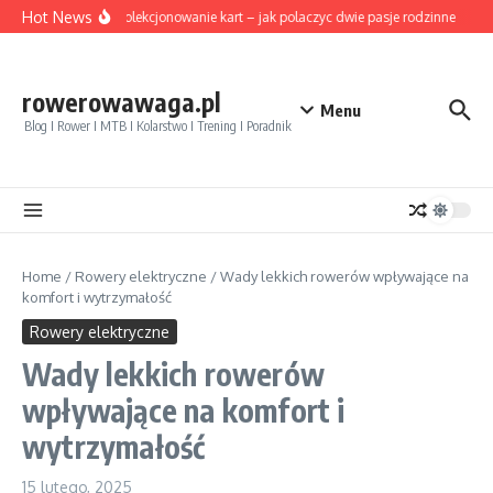
Przejdź do treści
Hot News
Rower i kolekcjonowanie kart – jak polaczyc dwie pasje rodzinne
Pozy
rowerowawaga.pl
Menu
Blog I Rower I MTB I Kolarstwo I Trening I Poradnik
Home
/
Rowery elektryczne
/
Wady lekkich rowerów wpływające na
komfort i wytrzymałość
Rowery elektryczne
Wady lekkich rowerów
wpływające na komfort i
wytrzymałość
15 lutego, 2025